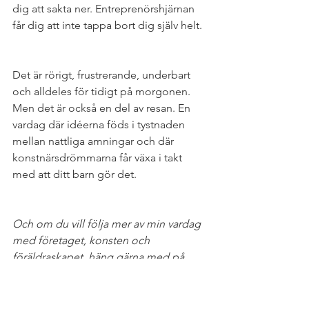
dig att sakta ner. Entreprenörshjärnan 
får dig att inte tappa bort dig själv helt.
Det är rörigt, frustrerande, underbart 
och alldeles för tidigt på morgonen. 
Men det är också en del av resan. En 
vardag där idéerna föds i tystnaden 
mellan nattliga amningar och där 
konstnärsdrömmarna får växa i takt 
med att ditt barn gör det.
Och om du vill följa mer av min vardag 
med företaget, konsten och 
föräldraskapet, häng gärna med på 
Instagram: 
@bjurnersakvareller
.  