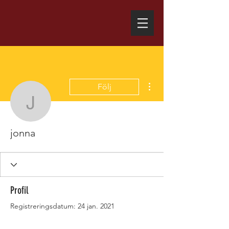
Fler åtgärder
Följ
jonna
jonna
Profil
Registreringsdatum: 24 jan. 2021